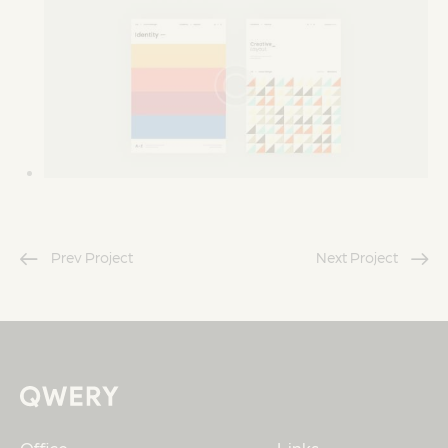
Prev Project
Next Project
Office
Links