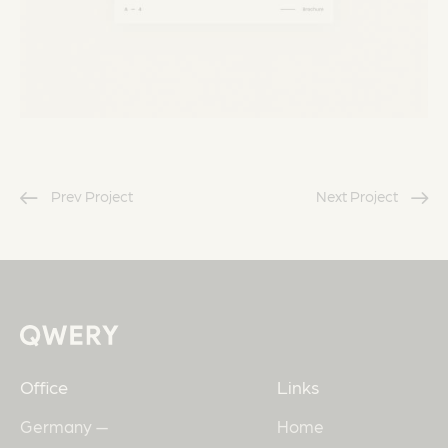
Prev Project
Next Project
Office
Links
Germany —
Home